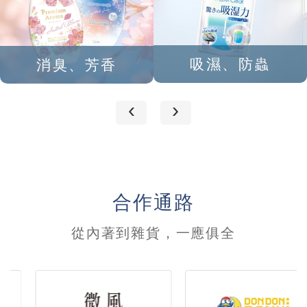
吸濕、防蟲
消臭、芳香
‹
›
合作通路
從內著到雜貨，一應俱全