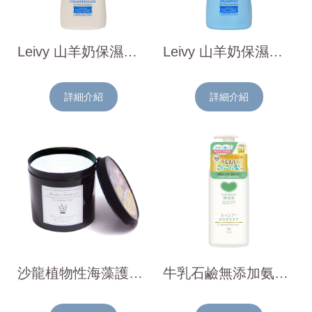
Leivy 山羊奶保濕修護潤髮乳(花果香)750ml
Leivy 山羊奶保濕胺基酸洗髮乳(花果香)750ml
詳細介紹
詳細介紹
沙龍植物性海藻護髮霜800g
牛乳石鹼無添加氨基酸溫和洗髮精(清爽型)470ml