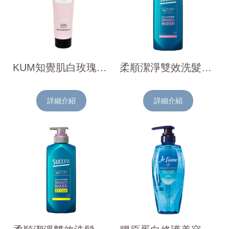
KUM知覺肌白玫瑰麝香卸妝洗面乳190g
柔順潔淨雙效洗髮精(柑橘香)400ml
詳細介紹
詳細介紹