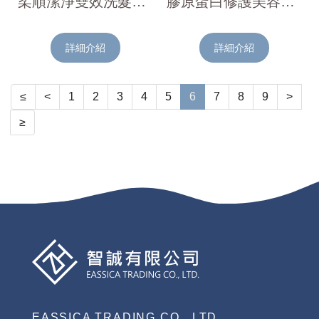
柔順潔淨雙效洗髮精(清涼型/柑橘香)400ml
膠原蛋白修護美容液洗髮精(保濕柔順/柑橘白花香)480ml
詳細介紹
詳細介紹
≤
<
1
2
3
4
5
6
7
8
9
>
≥
EASSICA TRADING CO., LTD.