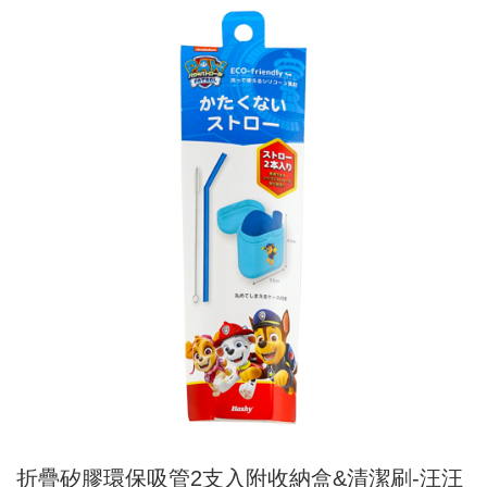
折疊矽膠環保吸管2支入附收納盒&清潔刷-汪汪