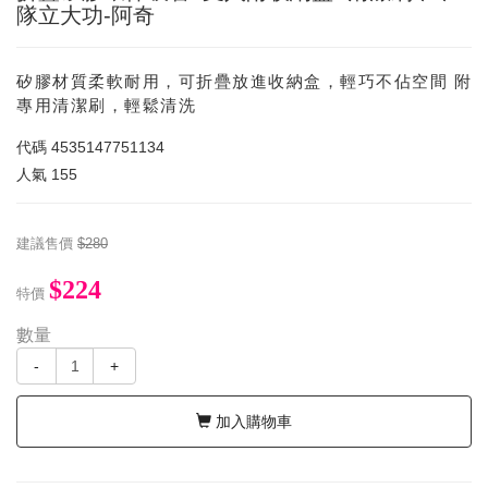
隊立大功-阿奇
矽膠材質柔軟耐用，可折疊放進收納盒，輕巧不佔空間 附
專用清潔刷，輕鬆清洗
代碼
4535147751134
人氣
155
建議售價
$280
$224
特價
數量
-
+
加入購物車