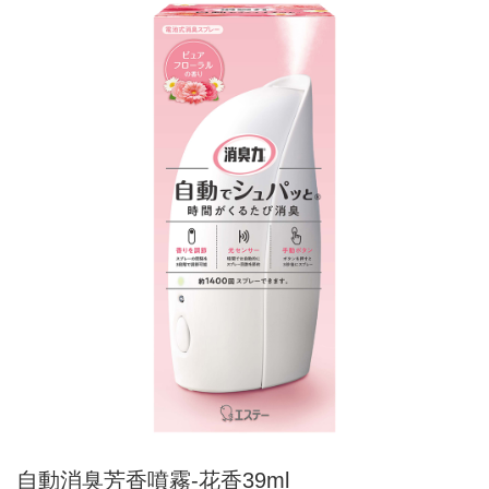
自動消臭芳香噴霧-花香39ml