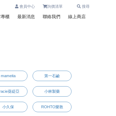
會員中心
詢價清單
搜尋
0
省專櫃
最新消息
聯絡我們
線上商店
mameita
第一石鹼
racie葵緹亞
小林製藥
小久保
ROHTO樂敦