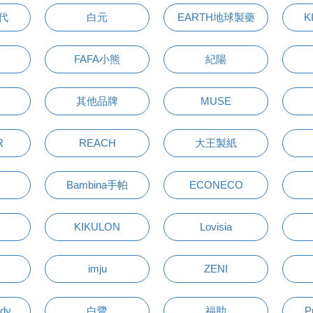
萬代
白元
EARTH地球製藥
K
FAFA小熊
紀陽
其他品牌
MUSE
R
REACH
大王製紙
Bambina手帕
ECONECO
KIKULON
Lovisia
imju
ZENI
udy
白鷺
福助
P