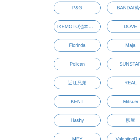
P&G
BANDAI
IKEMOTO池本刷子
DOVE
Florinda
Maja
Pelican
SUNSTA
近江兄弟
REAL
KENT
Mitsuei
Hashy
柳屋
MEY
ValentinoR