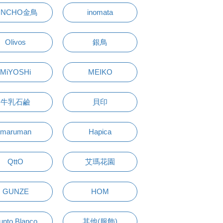
INCHO金鳥
inomata
Olivos
銀鳥
MiYOSHi
MEIKO
牛乳石鹼
貝印
maruman
Hapica
QttO
艾瑪花園
GUNZE
HOM
unto Blanco
其他(服飾)