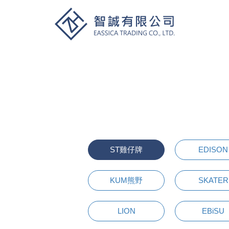
ST雞仔牌
EDISON
KUM熊野
SKATER
LION
EBiSU