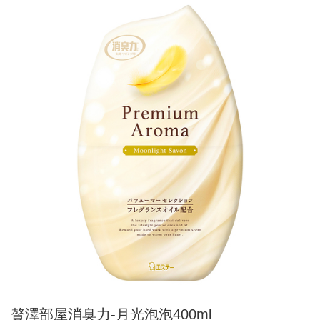
贅澤部屋消臭力-月光泡泡400ml