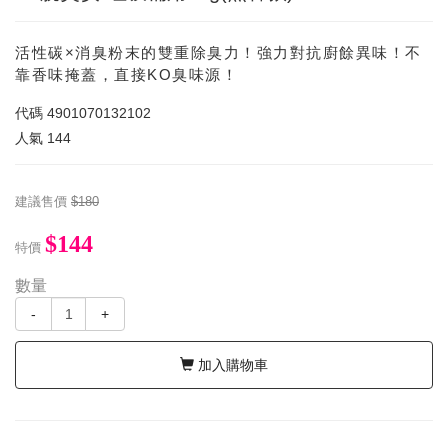
活性碳×消臭粉末的雙重除臭力！強力對抗廚餘異味！不
靠香味掩蓋，直接KO臭味源！
代碼
4901070132102
人氣
144
建議售價
$180
$144
特價
數量
-
+
加入購物車