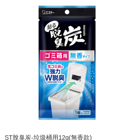
ST脫臭炭-垃圾桶用12g(無香款)