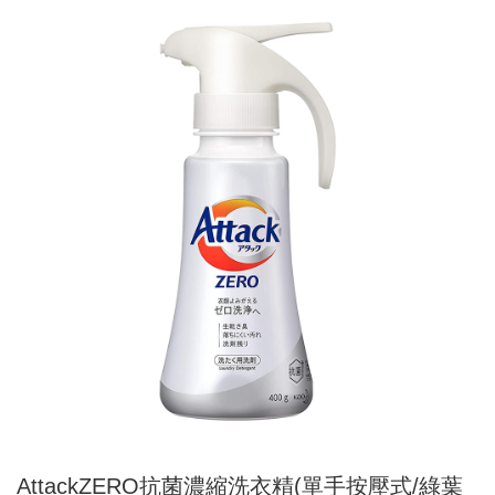
AttackZERO抗菌濃縮洗衣精(單手按壓式/綠葉