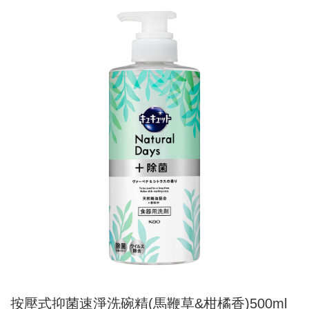
按壓式抑菌速淨洗碗精(馬鞭草&柑橘香)500ml