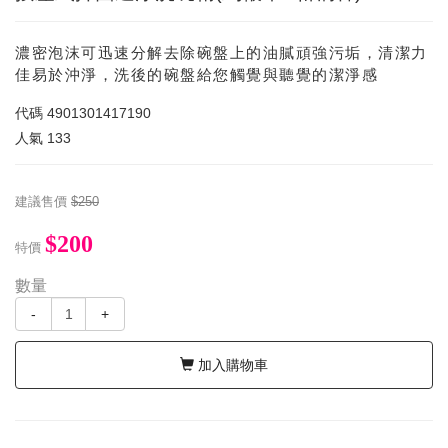
濃密泡沫可迅速分解去除碗盤上的油膩頑強污垢，清潔力
佳易於沖淨，洗後的碗盤給您觸覺與聽覺的潔淨感
代碼
4901301417190
人氣
133
建議售價
$250
$200
特價
數量
-
+
加入購物車