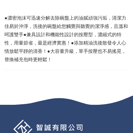
●濃密泡沫可迅速分解去除碗盤上的油膩頑強污垢，清潔力
佳易於沖淨，洗後的碗盤給您觸覺與聽覺的潔淨感，且溫和
呵護雙手●兼具設計和機能性設計的按壓型，濃縮式的特
性，用量節省，最是經濟實惠！●添加精油洗後散發令人心
情放鬆平靜的清香！●大容量升級，單手按壓也不易搖晃，
替換補充包時更輕鬆！