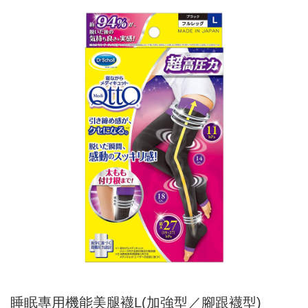
睡眠專用機能美腿襪L(加強型／腳跟襪型)