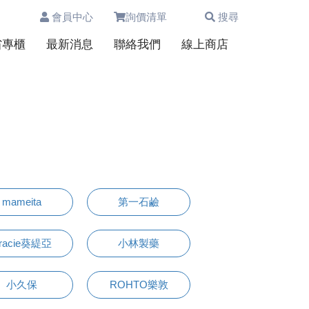
會員中心
詢價清單
搜尋
0
省專櫃
最新消息
聯絡我們
線上商店
mameita
第一石鹼
racie葵緹亞
小林製藥
小久保
ROHTO樂敦