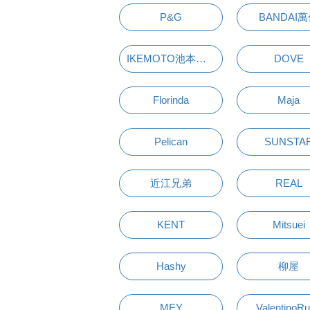
P&G
BANDAI
IKEMOTO池本刷子
DOVE
Florinda
Maja
Pelican
SUNSTA
近江兄弟
REAL
KENT
Mitsuei
Hashy
柳屋
MEY
ValentinoR