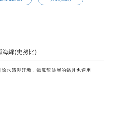
潔海綿(史努比)
刮除水漬與汙垢，鐵氟龍塗層的鍋具也適用