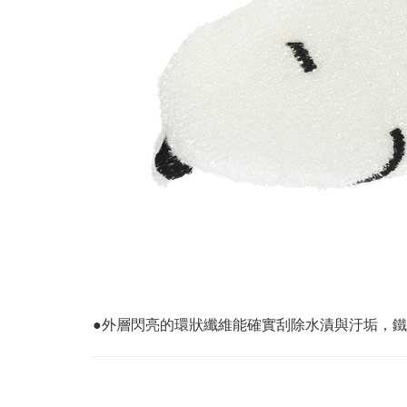
●外層閃亮的環狀纖維能確實刮除水漬與汙垢，