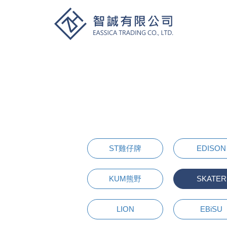
ST雞仔牌
EDISON
KUM熊野
SKATER
LION
EBiSU