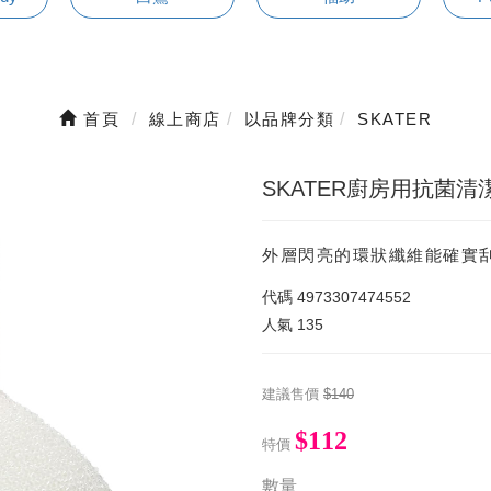
首頁
線上商店
以品牌分類
SKATER
SKATER廚房用抗菌清
外層閃亮的環狀纖維能確實
代碼
4973307474552
人氣
135
建議售價
$140
$112
特價
數量