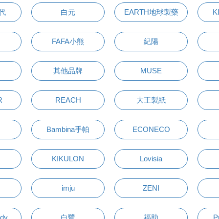
萬代
白元
EARTH地球製藥
K
FAFA小熊
紀陽
其他品牌
MUSE
R
REACH
大王製紙
Bambina手帕
ECONECO
KIKULON
Lovisia
imju
ZENI
udy
白鷺
福助
P