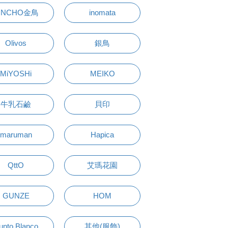
INCHO金鳥
inomata
Olivos
銀鳥
MiYOSHi
MEIKO
牛乳石鹼
貝印
maruman
Hapica
QttO
艾瑪花園
GUNZE
HOM
unto Blanco
其他(服飾)