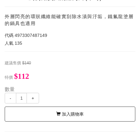
外層閃亮的環狀纖維能確實刮除水漬與汙垢，鐵氟龍塗層
的鍋具也適用
代碼
4973307487149
人氣
135
建議售價
$140
$112
特價
數量
-
+
加入購物車