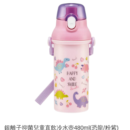
銀離子抑菌兒童直飲冷水壺480ml(恐龍/粉紫)