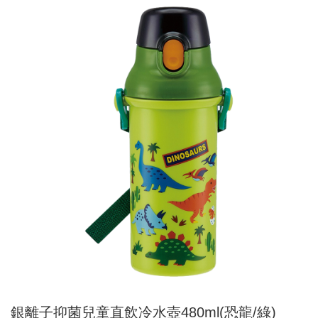
銀離子抑菌兒童直飲冷水壺480ml(恐龍/綠)