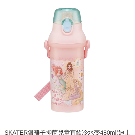
SKATER銀離子抑菌兒童直飲冷水壺480ml(迪士