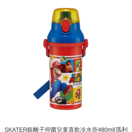
SKATER銀離子抑菌兒童直飲冷水壺480ml(瑪利