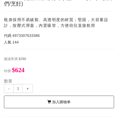
們/烹飪)
瓶身採用不易破裂、高透明度的材質；堅固，大容量設
計，按壓式彈蓋，內置吸管，方便幼兒直接飲用
代碼
4973307633386
人氣
144
建議售價
$780
$624
特價
數量
-
+
加入購物車