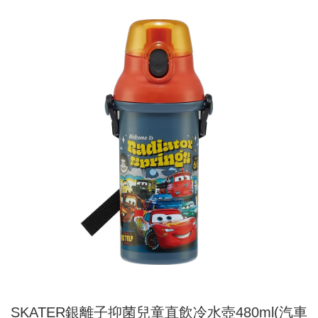
SKATER銀離子抑菌兒童直飲冷水壺480ml(汽車