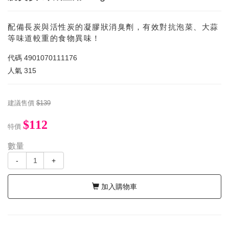
配備長炭與活性炭的凝膠狀消臭劑，有效對抗泡菜、大蒜
等味道較重的食物異味！
代碼
4901070111176
人氣
315
建議售價
$139
$112
特價
數量
-
+
加入購物車