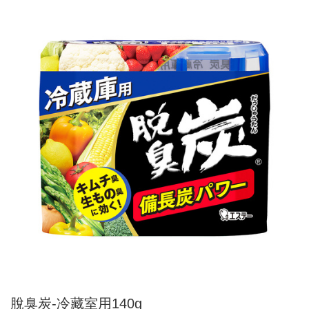
脫臭炭-冷藏室用140g