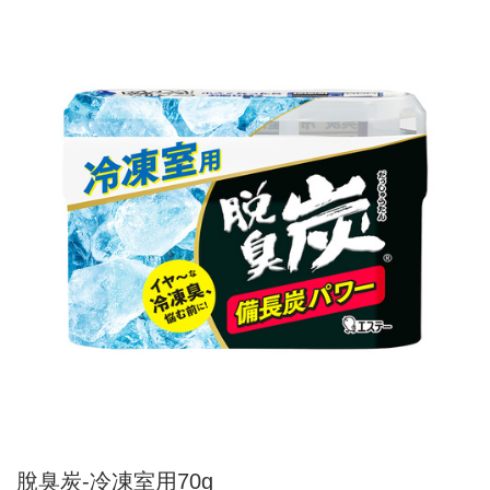
脫臭炭-冷凍室用70g