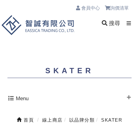
會員中心
詢價清單
0
搜尋
SKATER
Menu
首頁
線上商店
以品牌分類
SKATER