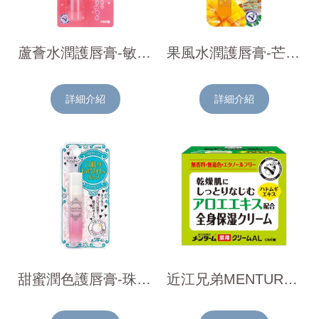
蘆薈水潤護唇膏-敏感唇4g
果風水潤護唇膏-芒果3.5g
詳細介紹
詳細介紹
甜蜜潤色護唇膏-珠光3.6g
近江兄弟MENTURM蘆薈保濕乳霜145g