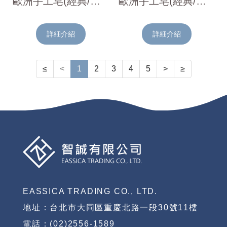
歐洲手工皂(經典/月桂樹)126g
歐洲手工皂(經典/雛菊)126g
詳細介紹
詳細介紹
≤
<
1
2
3
4
5
>
≥
EASSICA TRADING CO., LTD.
地址：台北市大同區重慶北路一段30號11樓
電話：(02)2556-1589