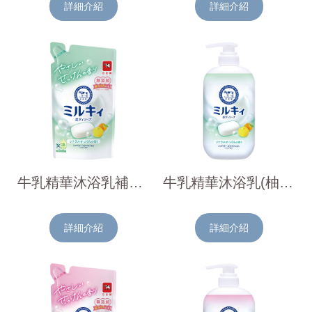
詳細介紹
詳細介紹
牛乳精華沐浴乳補充包(柚子果香)360ml
牛乳精華沐浴乳(柚子果香)500ml
詳細介紹
詳細介紹