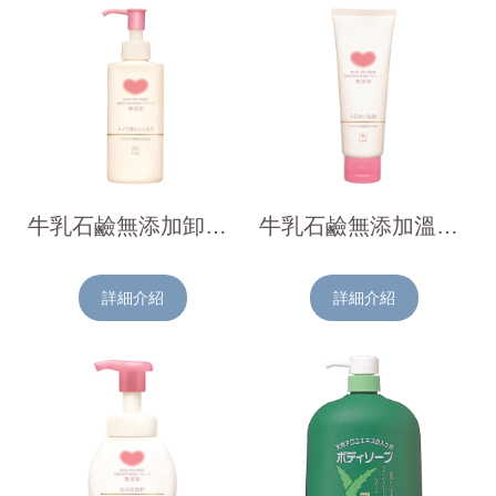
牛乳石鹼無添加卸妝乳150ml
牛乳石鹼無添加溫和滋潤洗面乳110g
詳細介紹
詳細介紹