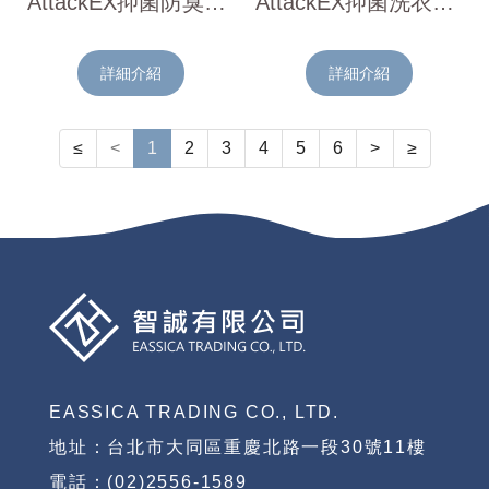
AttackEX抑菌防臭洗衣精750g
AttackEX抑菌洗衣精補充包(清綠香)850g
詳細介紹
詳細介紹
≤
<
1
2
3
4
5
6
>
≥
EASSICA TRADING CO., LTD.
地址：台北市大同區重慶北路一段30號11樓
電話：(02)2556-1589