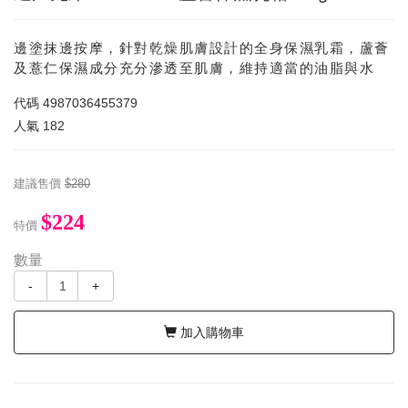
邊塗抹邊按摩，針對乾燥肌膚設計的全身保濕乳霜，蘆薈
及薏仁保濕成分充分滲透至肌膚，維持適當的油脂與水
代碼
4987036455379
人氣
182
建議售價
$280
$224
特價
數量
-
+
加入購物車