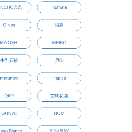
INCHO金鳥
inomata
Olivos
銀鳥
MiYOSHi
MEIKO
牛乳石鹼
貝印
maruman
Hapica
QttO
艾瑪花園
GUNZE
HOM
unto Blanco
其他(服飾)