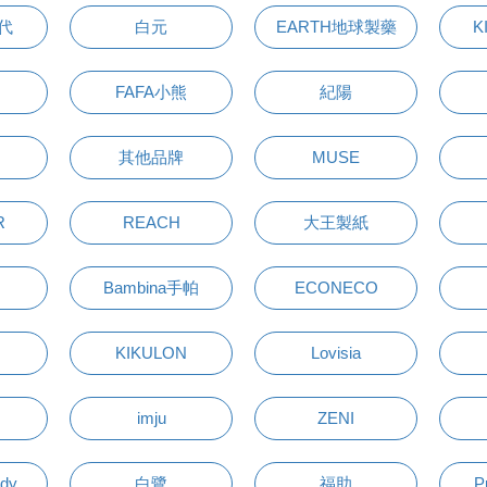
萬代
白元
EARTH地球製藥
K
FAFA小熊
紀陽
其他品牌
MUSE
R
REACH
大王製紙
Bambina手帕
ECONECO
KIKULON
Lovisia
imju
ZENI
udy
白鷺
福助
P