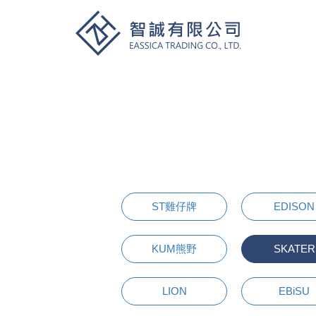
ST雞仔牌
EDISON
KUM熊野
SKATER
LION
EBiSU