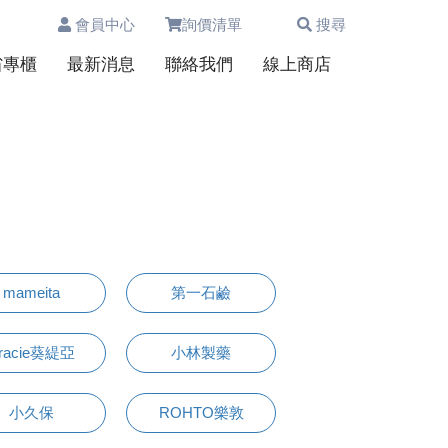
會員中心
詢價清單
搜尋
0
省專櫃
最新消息
聯絡我們
線上商店
mameita
第一石鹼
racie葵緹亞
小林製藥
小久保
ROHTO樂敦