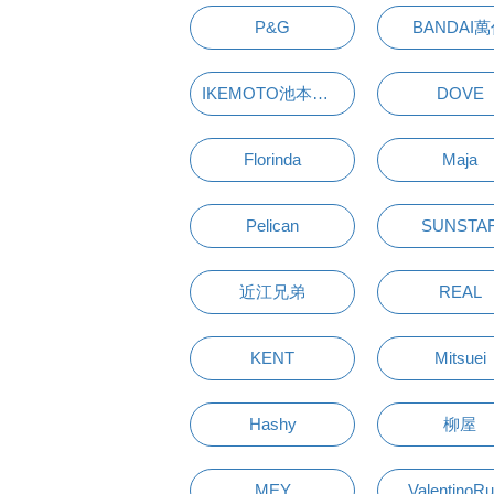
P&G
BANDAI
IKEMOTO池本刷子
DOVE
Florinda
Maja
Pelican
SUNSTA
近江兄弟
REAL
KENT
Mitsuei
Hashy
柳屋
MEY
ValentinoR