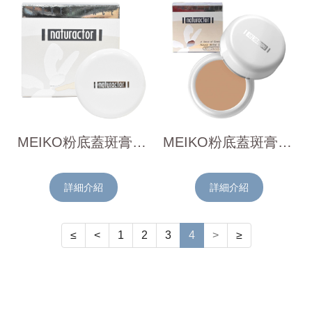
MEIKO粉底蓋斑膏20g-#140淺膚色
MEIKO粉底蓋斑膏20g-#151小麥色
詳細介紹
詳細介紹
≤
<
1
2
3
4
>
≥