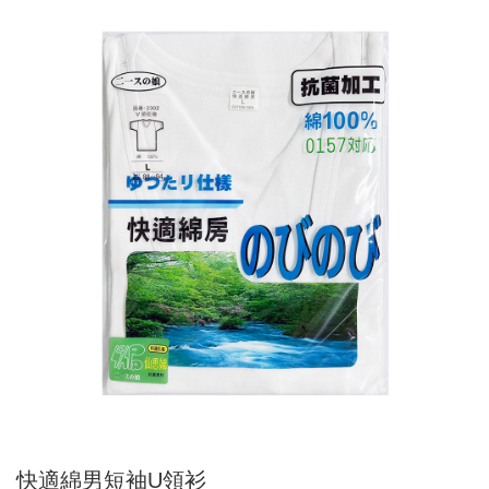
快適綿男短袖U領衫