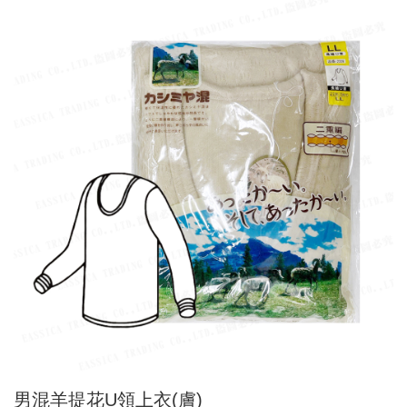
男混羊提花U領上衣(膚)