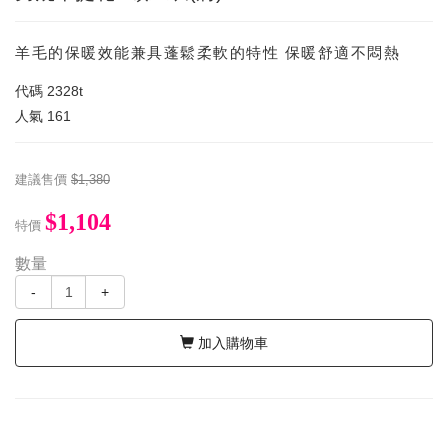
羊毛的保暖效能兼具蓬鬆柔軟的特性 保暖舒適不悶熱
代碼
2328t
人氣
161
建議售價
$1,380
$1,104
特價
數量
-
+
加入購物車