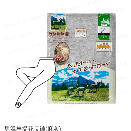
男混羊提花長褲(麻灰)