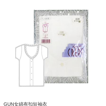
GUN女綿有扣短袖衣