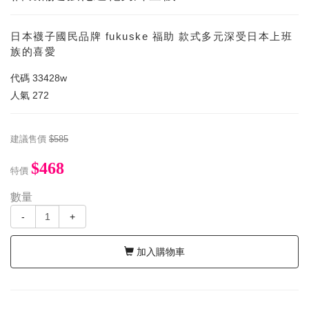
日本襪子國民品牌 fukuske 福助 款式多元深受日本上班
族的喜愛
代碼
33428w
人氣
272
建議售價
$585
$468
特價
數量
-
+
加入購物車