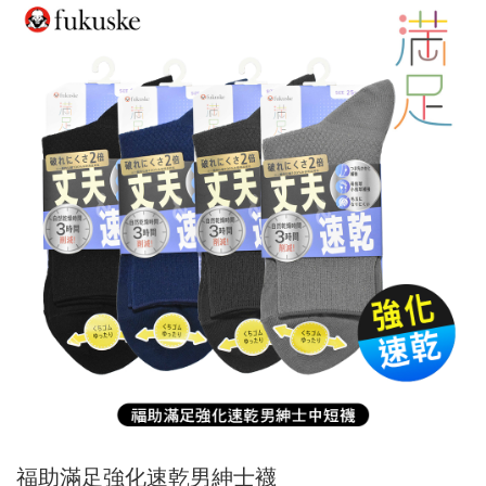
福助滿足強化速乾男紳士襪