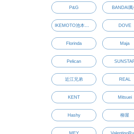
P&G
BANDAI
IKEMOTO池本刷子
DOVE
Florinda
Maja
Pelican
SUNSTA
近江兄弟
REAL
KENT
Mitsuei
Hashy
柳屋
MEY
ValentinoR