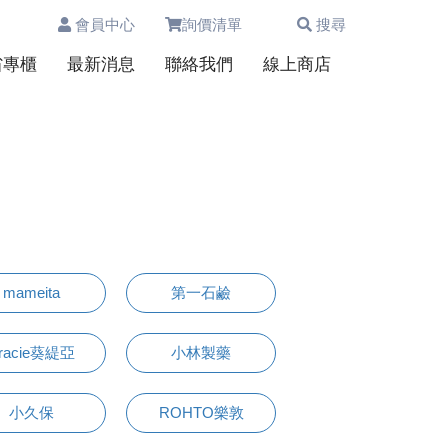
會員中心
詢價清單
搜尋
0
省專櫃
最新消息
聯絡我們
線上商店
mameita
第一石鹼
racie葵緹亞
小林製藥
小久保
ROHTO樂敦