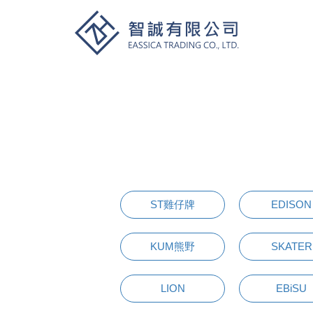
ST雞仔牌
EDISON
KUM熊野
SKATER
LION
EBiSU