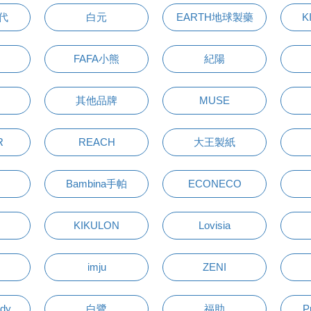
萬代
白元
EARTH地球製藥
K
FAFA小熊
紀陽
其他品牌
MUSE
R
REACH
大王製紙
Bambina手帕
ECONECO
KIKULON
Lovisia
imju
ZENI
udy
白鷺
福助
P