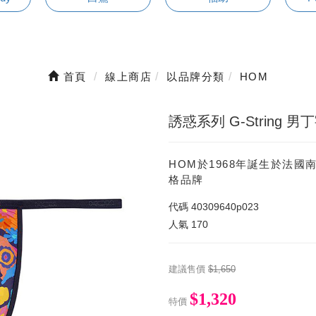
首頁
線上商店
以品牌分類
HOM
誘惑系列 G-String 男
HOM於1968年誕生於法
格品牌
代碼
40309640p023
人氣
170
建議售價
$1,650
$1,320
特價