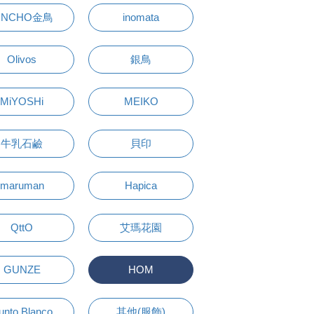
INCHO金鳥
inomata
Olivos
銀鳥
MiYOSHi
MEIKO
牛乳石鹼
貝印
maruman
Hapica
QttO
艾瑪花園
GUNZE
HOM
unto Blanco
其他(服飾)