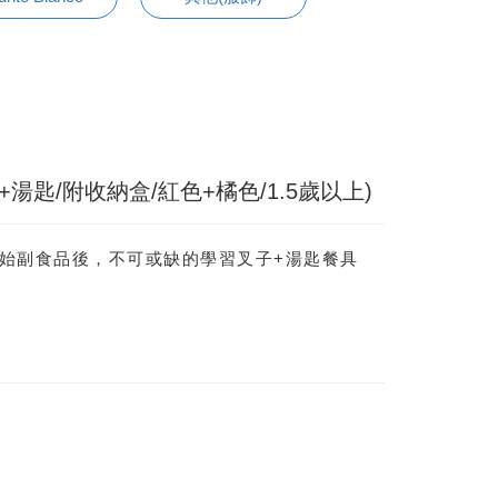
湯匙/附收納盒/紅色+橘色/1.5歲以上)
開始副食品後，不可或缺的學習叉子+湯匙餐具