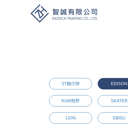
ST雞仔牌
EDISON
KUM熊野
SKATER
LION
EBiSU