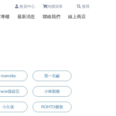
會員中心
詢價清單
搜尋
0
省專櫃
最新消息
聯絡我們
線上商店
mameita
第一石鹼
racie葵緹亞
小林製藥
小久保
ROHTO樂敦