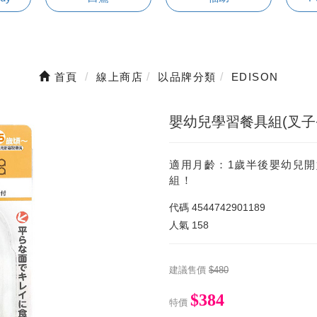
首頁
線上商店
以品牌分類
EDISON
嬰幼兒學習餐具組(叉子+
適用月齡：1歲半後嬰幼兒
組！
代碼
4544742901189
人氣
158
建議售價
$480
$384
特價