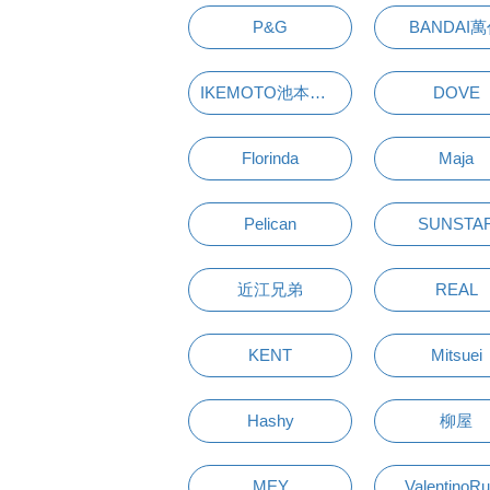
P&G
BANDAI
IKEMOTO池本刷子
DOVE
Florinda
Maja
Pelican
SUNSTA
近江兄弟
REAL
KENT
Mitsuei
Hashy
柳屋
MEY
ValentinoR