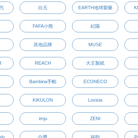
萬代
白元
EARTH地球製藥
K
FAFA小熊
紀陽
其他品牌
MUSE
R
REACH
大王製紙
Bambina手帕
ECONECO
KIKULON
Lovisia
imju
ZENI
udy
白鷺
福助
P