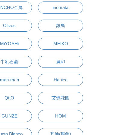
INCHO金鳥
inomata
Olivos
銀鳥
MiYOSHi
MEIKO
牛乳石鹼
貝印
maruman
Hapica
QttO
艾瑪花園
GUNZE
HOM
unto Blanco
其他(服飾)