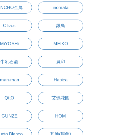
INCHO金鳥
inomata
Olivos
銀鳥
MiYOSHi
MEIKO
牛乳石鹼
貝印
maruman
Hapica
QttO
艾瑪花園
GUNZE
HOM
unto Blanco
其他(服飾)