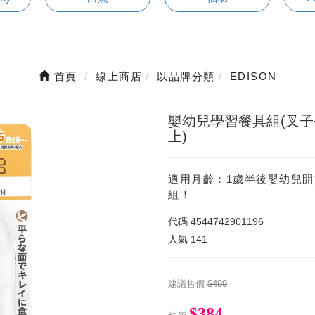
首頁
線上商店
以品牌分類
EDISON
嬰幼兒學習餐具組(叉子+
上)
適用月齡：1歲半後嬰幼兒
組！
代碼
4544742901196
人氣
141
建議售價
$480
$384