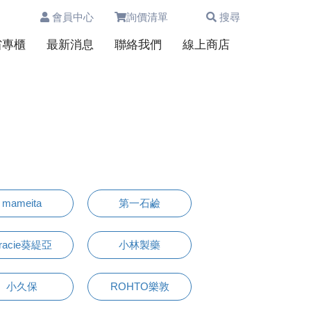
會員中心
詢價清單
搜尋
0
省專櫃
最新消息
聯絡我們
線上商店
mameita
第一石鹼
racie葵緹亞
小林製藥
小久保
ROHTO樂敦