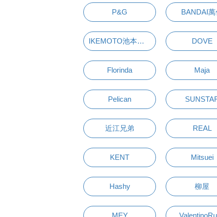
P&G
BANDAI
IKEMOTO池本刷子
DOVE
Florinda
Maja
Pelican
SUNSTA
近江兄弟
REAL
KENT
Mitsuei
Hashy
柳屋
MEY
ValentinoR