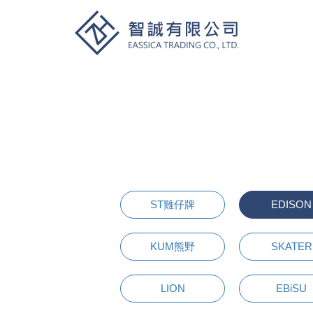
ST雞仔牌
EDISON
KUM熊野
SKATER
LION
EBiSU