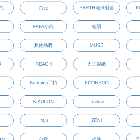
萬代
白元
EARTH地球製藥
K
FAFA小熊
紀陽
其他品牌
MUSE
R
REACH
大王製紙
Bambina手帕
ECONECO
KIKULON
Lovisia
imju
ZENI
udy
白鷺
福助
P