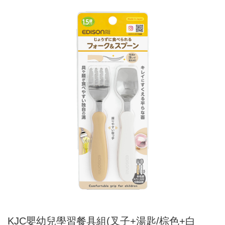
KJC嬰幼兒學習餐具組(叉子+湯匙/棕色+白