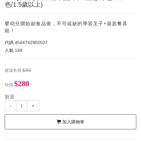
色/1.5歲以上)
嬰幼兒開始副食品後，不可或缺的學習叉子+湯匙餐具
組！
代碼
4544742902537
人氣
149
建議售價
$350
$280
特價
數量
-
+
加入購物車