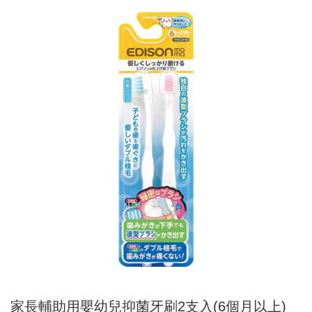
家長輔助用嬰幼兒抑菌牙刷2支入(6個月以上)