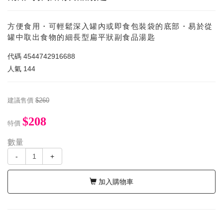
方便食用・可輕鬆深入罐內或即食包裝袋的底部・易於從
罐中取出食物的細長型扁平狀副食品湯匙
代碼
4544742916688
人氣
144
建議售價
$260
$208
特價
數量
-
+
加入購物車