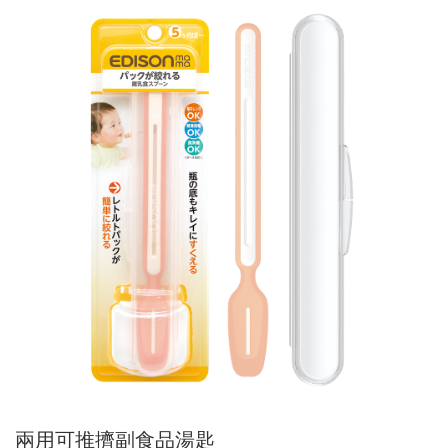
兩用可推擠副食品湯匙