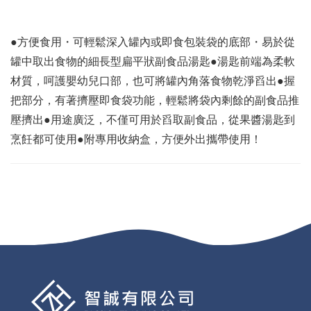
●方便食用・可輕鬆深入罐內或即食包裝袋的底部・易於從
罐中取出食物的細長型扁平狀副食品湯匙●湯匙前端為柔軟
材質，呵護嬰幼兒口部，也可將罐內角落食物乾淨舀出●握
把部分，有著擠壓即食袋功能，輕鬆將袋內剩餘的副食品推
壓擠出●用途廣泛，不僅可用於舀取副食品，從果醬湯匙到
烹飪都可使用●附專用收納盒，方便外出攜帶使用！