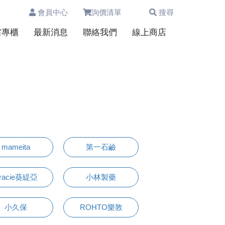
會員中心
詢價清單
搜尋
0
省專櫃
最新消息
聯絡我們
線上商店
mameita
第一石鹼
racie葵緹亞
小林製藥
小久保
ROHTO樂敦