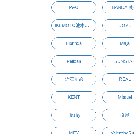
P&G
BANDAI
IKEMOTO池本刷子
DOVE
Florinda
Maja
Pelican
SUNSTA
近江兄弟
REAL
KENT
Mitsuei
Hashy
柳屋
MEY
ValentinoR