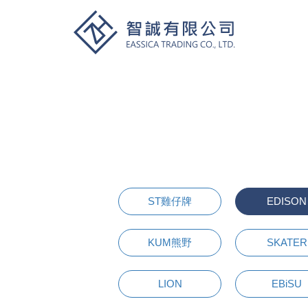
ST雞仔牌
EDISON
KUM熊野
SKATER
LION
EBiSU