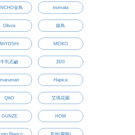
INCHO金鳥
inomata
Olivos
銀鳥
MiYOSHi
MEIKO
牛乳石鹼
貝印
maruman
Hapica
QttO
艾瑪花園
GUNZE
HOM
unto Blanco
其他(服飾)