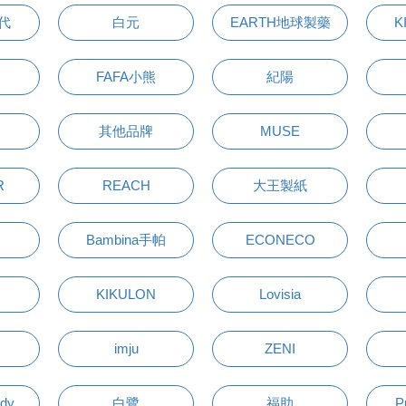
萬代
白元
EARTH地球製藥
K
FAFA小熊
紀陽
其他品牌
MUSE
R
REACH
大王製紙
Bambina手帕
ECONECO
KIKULON
Lovisia
imju
ZENI
udy
白鷺
福助
P