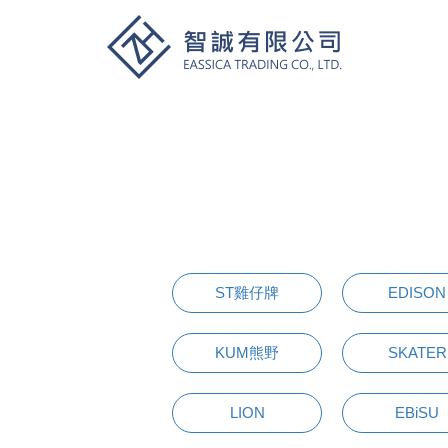
ST雞仔牌
EDISON
KUM熊野
SKATER
LION
EBiSU