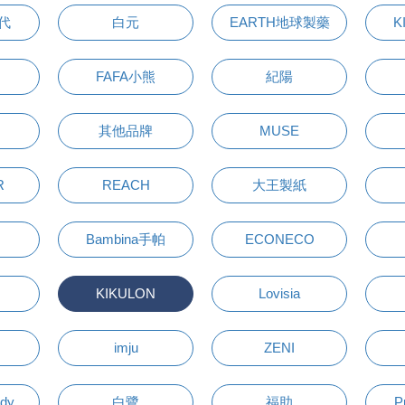
萬代
白元
EARTH地球製藥
K
FAFA小熊
紀陽
其他品牌
MUSE
R
REACH
大王製紙
Bambina手帕
ECONECO
KIKULON
Lovisia
imju
ZENI
udy
白鷺
福助
P