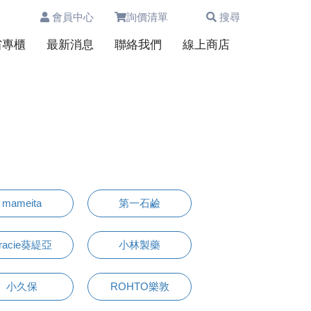
會員中心
詢價清單
搜尋
0
省專櫃
最新消息
聯絡我們
線上商店
mameita
第一石鹼
racie葵緹亞
小林製藥
小久保
ROHTO樂敦