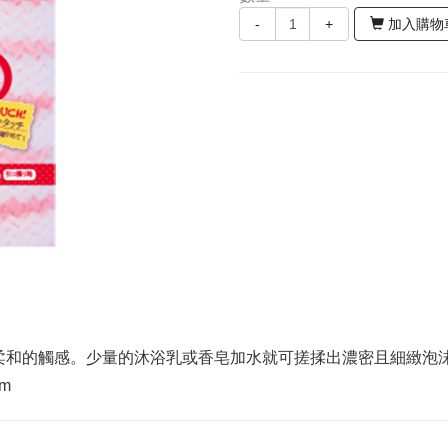
-
+
加入購物
柔和的觸感。少量的沐浴乳或香皂加水就可搓揉出濃密且細緻泡
m