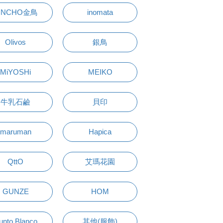
INCHO金鳥
inomata
Olivos
銀鳥
MiYOSHi
MEIKO
牛乳石鹼
貝印
maruman
Hapica
QttO
艾瑪花園
GUNZE
HOM
unto Blanco
其他(服飾)