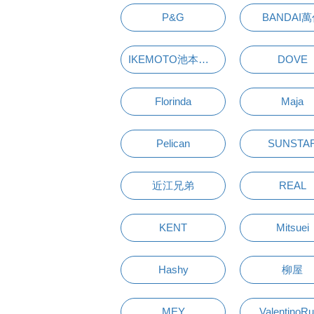
P&G
BANDAI
IKEMOTO池本刷子
DOVE
Florinda
Maja
Pelican
SUNSTA
近江兄弟
REAL
KENT
Mitsuei
Hashy
柳屋
MEY
ValentinoR