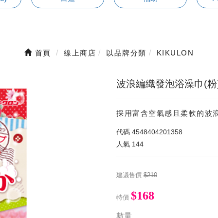
首頁
線上商店
以品牌分類
KIKULON
波浪編織發泡浴澡巾(粉
採用富含空氣感且柔軟的波
代碼
4548404201358
人氣
144
建議售價
$210
$168
特價
數量