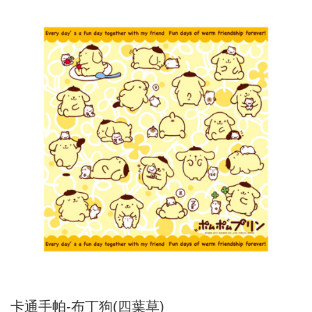
卡通手帕-布丁狗(四葉草)