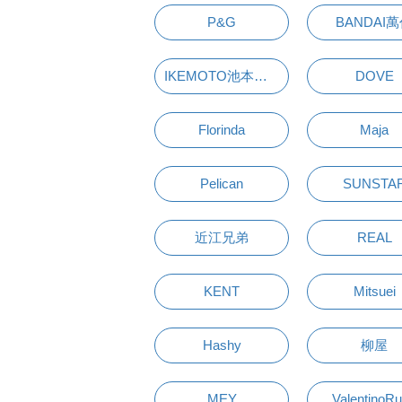
P&G
BANDAI
IKEMOTO池本刷子
DOVE
Florinda
Maja
Pelican
SUNSTA
近江兄弟
REAL
KENT
Mitsuei
Hashy
柳屋
MEY
ValentinoR