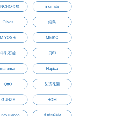
INCHO金鳥
inomata
Olivos
銀鳥
MiYOSHi
MEIKO
牛乳石鹼
貝印
maruman
Hapica
QttO
艾瑪花園
GUNZE
HOM
unto Blanco
其他(服飾)