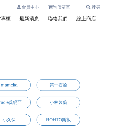
會員中心
詢價清單
搜尋
0
省專櫃
最新消息
聯絡我們
線上商店
mameita
第一石鹼
racie葵緹亞
小林製藥
小久保
ROHTO樂敦