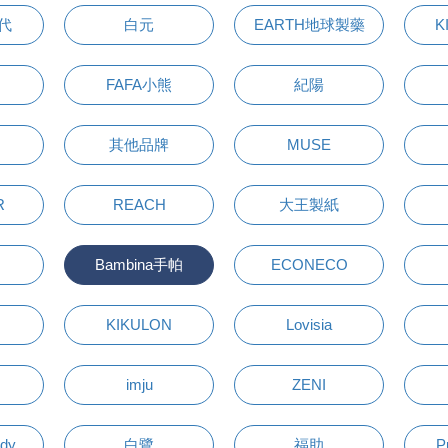
萬代
白元
EARTH地球製藥
K
FAFA小熊
紀陽
其他品牌
MUSE
R
REACH
大王製紙
Bambina手帕
ECONECO
KIKULON
Lovisia
imju
ZENI
udy
白鷺
福助
P