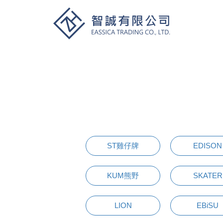
ST雞仔牌
EDISON
KUM熊野
SKATER
LION
EBiSU