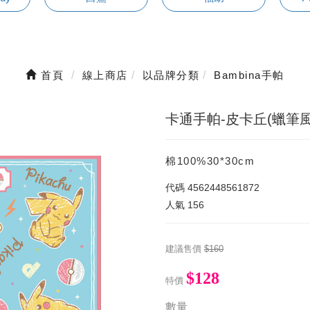
首頁
線上商店
以品牌分類
Bambina手帕
卡通手帕-皮卡丘(蠟筆
棉100%30*30cm
代碼
4562448561872
人氣
156
建議售價
$160
$128
特價
數量