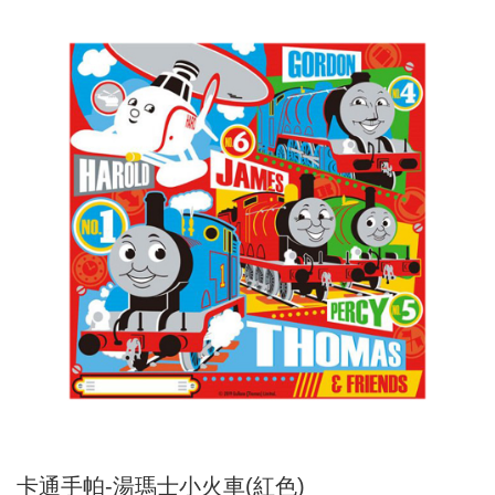
卡通手帕-湯瑪士小火車(紅色)