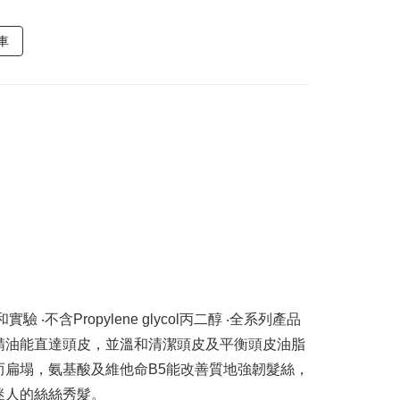
車
不含Propylene glycol丙二醇 ‧全系列產品
精油能直達頭皮，並溫和清潔頭皮及平衡頭皮油脂
扁塌，氨基酸及維他命B5能改善質地強韌髮絲，
迷人的絲絲秀髮。