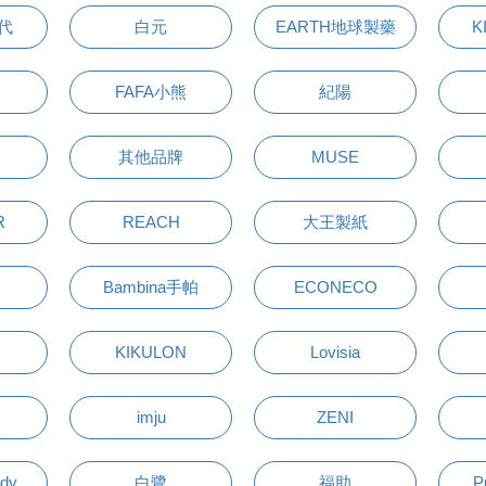
萬代
白元
EARTH地球製藥
K
FAFA小熊
紀陽
其他品牌
MUSE
R
REACH
大王製紙
Bambina手帕
ECONECO
KIKULON
Lovisia
imju
ZENI
udy
白鷺
福助
P