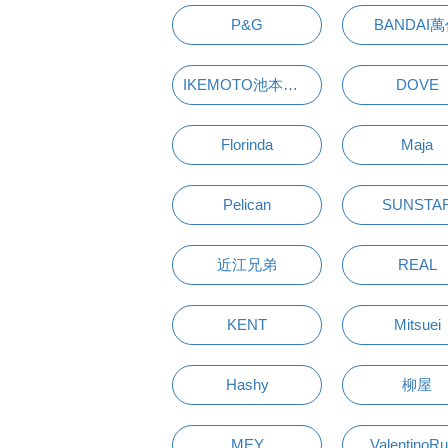
P&G
BANDAI
IKEMOTO池本刷子
DOVE
Florinda
Maja
Pelican
SUNSTA
近江兄弟
REAL
KENT
Mitsuei
Hashy
柳屋
MEY
ValentinoR