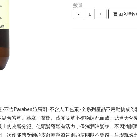
數量
-
+
加入購物
Paraben防腐劑 ‧不含人工色素 ‧全系列產品不用動物成份和實驗 ‧
並結合紫草、蕁麻、茶樹、藜麥等草本植物調配而成。蘊含天然
根上的皮脂分泌。使頭髮蓬鬆有活力，保濕潤澤髮絲，不因油膩而
用一次便能感受到頭皮舒暢輕鬆告別頭皮悶悶不樂感，呈現飄逸