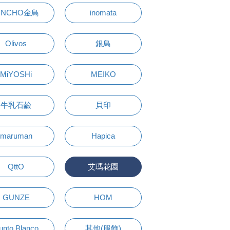
INCHO金鳥
inomata
Olivos
銀鳥
MiYOSHi
MEIKO
牛乳石鹼
貝印
maruman
Hapica
QttO
艾瑪花園
GUNZE
HOM
unto Blanco
其他(服飾)