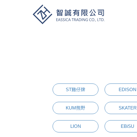
ST雞仔牌
EDISON
KUM熊野
SKATER
LION
EBiSU