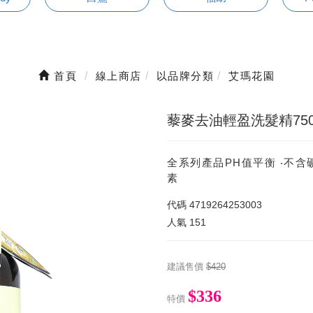
首頁
線上商店
以品牌分類
艾瑪花園
藜麥去油輕盈洗髮精750
全系列產品PH值平衡 ‧不含
素
代碼
4719264253003
人氣
151
建議售價
$420
$336
特價