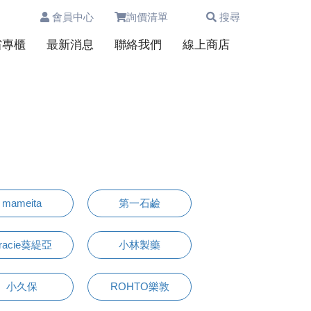
會員中心
詢價清單
搜尋
0
省專櫃
最新消息
聯絡我們
線上商店
mameita
第一石鹼
racie葵緹亞
小林製藥
小久保
ROHTO樂敦