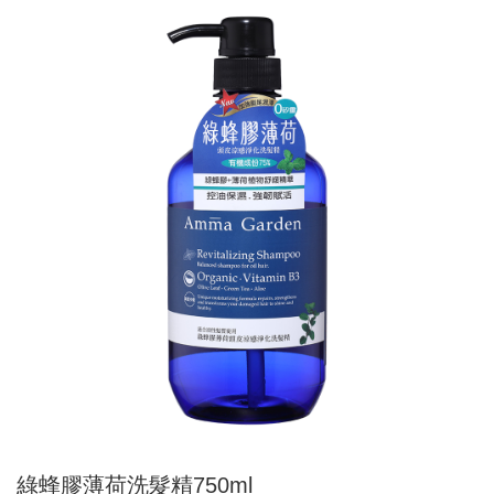
綠蜂膠薄荷洗髮精750ml