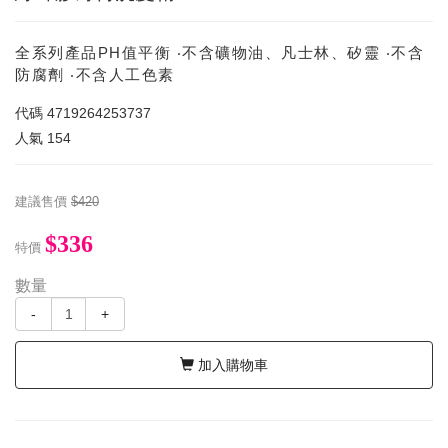
全系列產品PH值平衡 ‧不含礦物油、凡士林、矽靈 ‧不含
防腐劑 ‧不含人工色素
代碼
4719264253737
人氣
154
建議售價
$420
$336
特價
數量
-
+
加入購物車