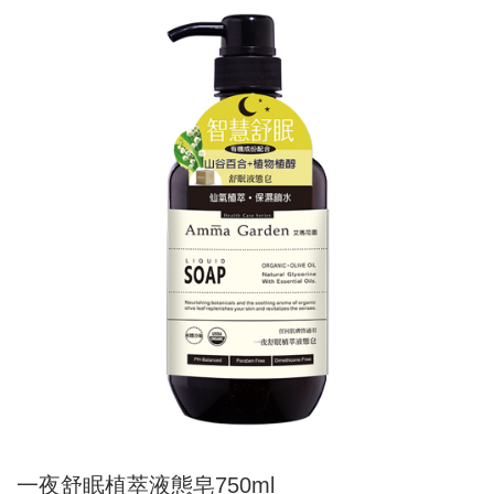
一夜舒眠植萃液態皂750ml