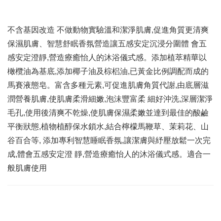
不含基因改造 不做動物實驗溫和潔淨肌膚,促進角質更清爽
保濕肌膚、智慧舒眠香氛營造讓五感安定沉浸分圍體 會五
感安定澄靜,營造療癒怡人的沐浴儀式感。添加植萃精華以
橄欖油為基底,添加椰子油及棕梠油,已黃金比例調配而成的
馬賽液態皂。富含多種元素,可促進肌膚角質代謝,由底層滋
潤營養肌膚,使肌膚柔滑細嫩,泡沫豐富柔 細好沖洗,深層潔淨
毛孔,使用後清爽不乾燥,使肌膚保濕柔嫩並達到最佳的酸鹼
平衡狀態,植物植醇保水鎖水,結合檸檬馬鞭草、茉莉花、山
谷百合等, 添加專利智慧睡眠香氛,讓潔膚與紓壓放鬆一次完
成,體會五感安定澄 靜,營造療癒怡人的沐浴儀式感。適合一
般肌膚使用