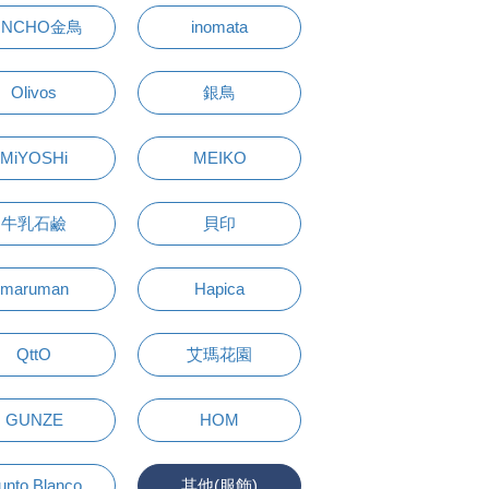
INCHO金鳥
inomata
Olivos
銀鳥
MiYOSHi
MEIKO
牛乳石鹼
貝印
maruman
Hapica
QttO
艾瑪花園
GUNZE
HOM
unto Blanco
其他(服飾)