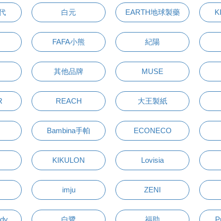
萬代
白元
EARTH地球製藥
K
FAFA小熊
紀陽
其他品牌
MUSE
R
REACH
大王製紙
Bambina手帕
ECONECO
KIKULON
Lovisia
imju
ZENI
udy
白鷺
福助
P