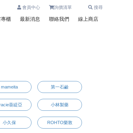
會員中心
詢價清單
搜尋
0
省專櫃
最新消息
聯絡我們
線上商店
mameita
第一石鹼
racie葵緹亞
小林製藥
小久保
ROHTO樂敦