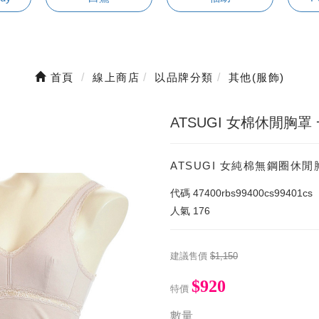
首頁
線上商店
以品牌分類
其他(服飾)
ATSUGI 女棉休閒胸罩
ATSUGI 女純棉無鋼圈休
代碼
47400rbs99400cs99401cs
人氣
176
建議售價
$1,150
$920
特價
數量