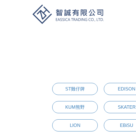
ST雞仔牌
EDISON
KUM熊野
SKATER
LION
EBiSU