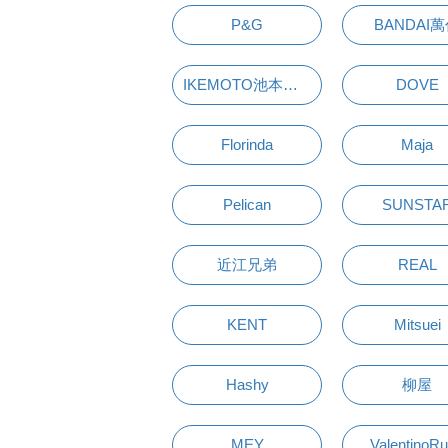
P&G
BANDAI
IKEMOTO池本刷子
DOVE
Florinda
Maja
Pelican
SUNSTA
近江兄弟
REAL
KENT
Mitsuei
Hashy
柳屋
MEY
ValentinoR