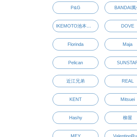
P&G
BANDAI
IKEMOTO池本刷子
DOVE
Florinda
Maja
Pelican
SUNSTA
近江兄弟
REAL
KENT
Mitsuei
Hashy
柳屋
MEY
ValentinoR