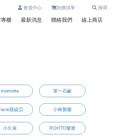
會員中心
詢價清單
搜尋
0
省專櫃
最新消息
聯絡我們
線上商店
mameita
第一石鹼
racie葵緹亞
小林製藥
小久保
ROHTO樂敦