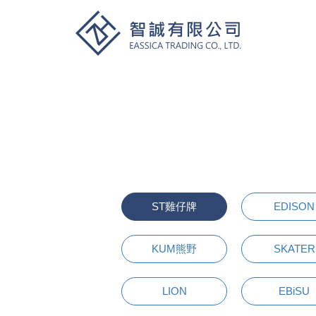
ST雞仔牌
EDISON
KUM熊野
SKATER
LION
EBiSU