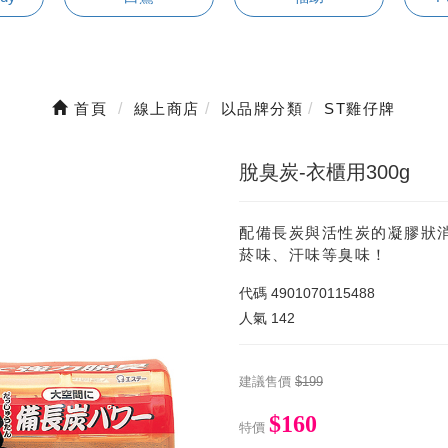
首頁
線上商店
以品牌分類
ST雞仔牌
脫臭炭-衣櫃用300g
配備長炭與活性炭的凝膠狀
菸味、汗味等臭味！
代碼
4901070115488
人氣
142
建議售價
$199
$160
特價