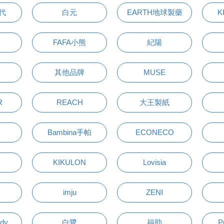
萬代
白元
EARTH地球製藥
K
FAFA小熊
紀陽
其他品牌
MUSE
R
REACH
大王製紙
Bambina手帕
ECONECO
KIKULON
Lovisia
imju
ZENI
udy
白鷺
福助
P