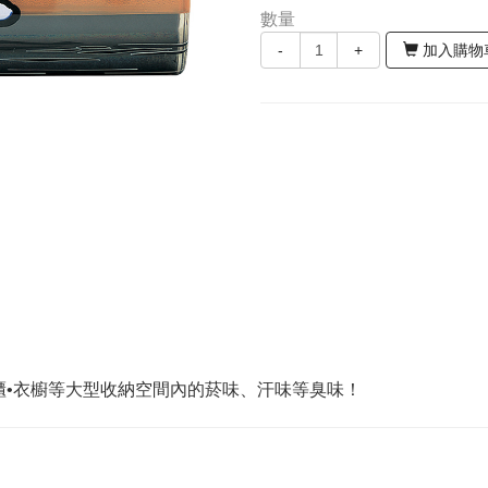
數量
-
+
加入購物
櫃•衣櫥等大型收納空間內的菸味、汗味等臭味！