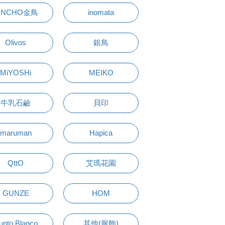
INCHO金鳥
inomata
Olivos
銀鳥
MiYOSHi
MEIKO
牛乳石鹼
貝印
maruman
Hapica
QttO
艾瑪花園
GUNZE
HOM
unto Blanco
其他(服飾)